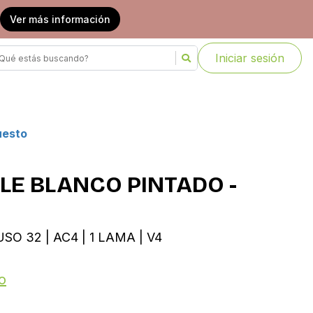
Ver más información
Iniciar sesión
uesto
LE BLANCO PINTADO -
SO 32 | AC4 | 1 LAMA | V4
o