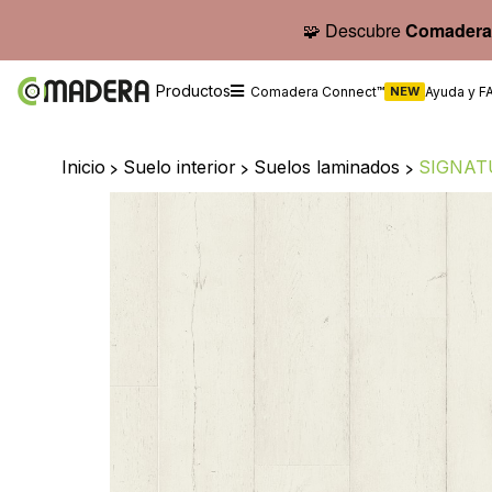
🧩 Descubre
Comadera
Productos
Comadera Connect™
NEW
Ayuda y F
Inicio
>
Suelo interior
>
Suelos laminados
>
SIGNAT