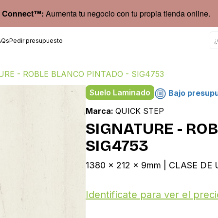
 Connect™:
Aumenta tu negocio con tu propia tienda online.
AQs
Pedir presupuesto
URE - ROBLE BLANCO PINTADO - SIG4753
Suelo Laminado
Bajo presup
Marca:
QUICK STEP
SIGNATURE - ROB
SIG4753
1380 x 212 x 9mm | CLASE DE U
Identifícate para ver el preci