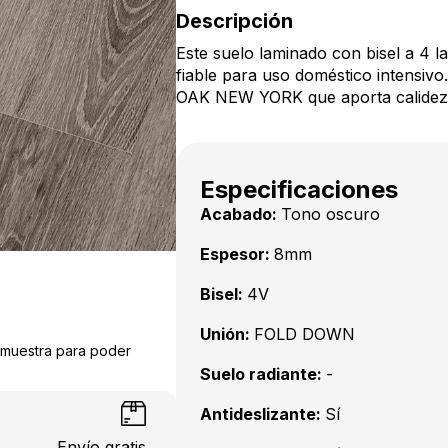
Descripción
Este suelo laminado con bisel a 4 la
fiable para uso doméstico intensivo
OAK NEW YORK que aporta calidez y
Especificaciones
Acabado:
Tono oscuro
Espesor:
8mm
Bisel:
4V
Unión:
FOLD DOWN
a muestra para poder
Suelo radiante:
-
Antideslizante:
Sí
Envío gratis