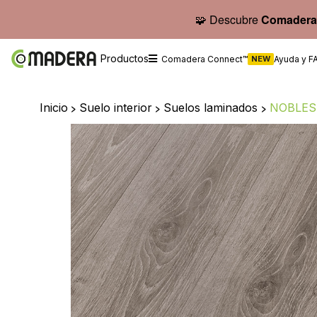
🧩 Descubre
Comadera
Productos
Comadera Connect™
NEW
Ayuda y F
Inicio
>
Suelo interior
>
Suelos laminados
>
NOBLESS