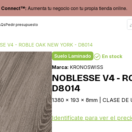
 Connect™:
Aumenta tu negocio con tu propia tienda online.
AQs
Pedir presupuesto
E V4 - ROBLE OAK NEW YORK - D8014
Suelo Laminado
En stock
Marca:
KRONOSWISS
NOBLESSE V4 - R
D8014
1380 x 193 x 8mm | CLASE DE U
Identifícate para ver el preci