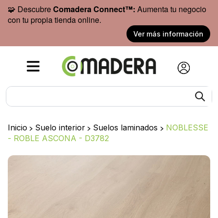
🧩 Descubre
Comadera Connect™:
Aumenta tu negocio
con tu propia tienda online.
Ver más información
Inicio
>
Suelo interior
>
Suelos laminados
>
NOBLESSE
- ROBLE ASCONA - D3782