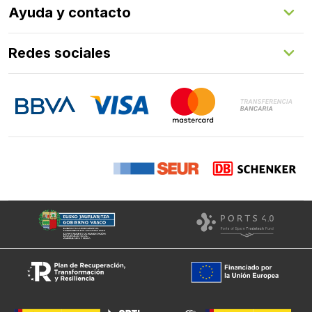
Ayuda y contacto
Programa de fidelización
Aprende con nosotros
Redes sociales
FAQs
Contacto
LinkedIn
Instagram
Facebook