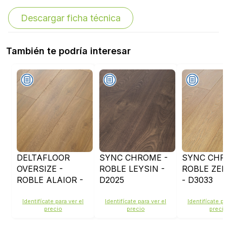
Descargar ficha técnica
También te podría interesar
DELTAFLOOR
SYNC CHROME -
SYNC CHR
OVERSIZE -
ROBLE LEYSIN -
ROBLE ZE
ROBLE ALAIOR -
D2025
- D3033
D784
Identifícate para ver el
Identifícate para ver el
Identifícate pa
precio
precio
preci