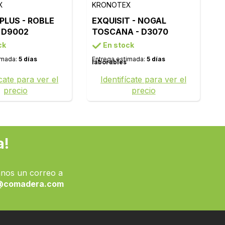
X
KRONOTEX
PLUS - ROBLE
EXQUISIT - NOGAL
- D9002
TOSCANA - D3070
ck
En stock
imada:
5 días
Entrega estimada:
5 días
laborables
ícate para ver el
Identifícate para ver el
precio
precio
a!
nos un correo a
@comadera.com