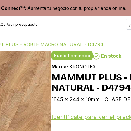
 Connect™:
Aumenta tu negocio con tu propia tienda online.
AQs
Pedir presupuesto
 PLUS - ROBLE MACRO NATURAL - D4794
Suelo Laminado
En stock
Marca:
KRONOTEX
MAMMUT PLUS -
NATURAL - D4794
1845 x 244 x 10mm | CLASE DE 
Identifícate para ver el preci