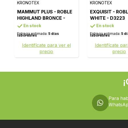
KRONOTEX
KRONOTEX
MAMMUT PLUS - ROBLE
EXQUISIT - ROB
HIGHLAND BRONCE -
WHITE - D3223
D4795
En stock
En stock
Entrega estimada:
5 días
Entrega estimada:
5 d
laborables
laborables
Identifícate para ver el
Identifícate par
precio
precio
¡
Para hab
WhatsAp