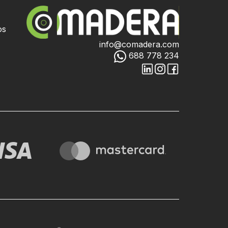
os
info@comadera.com
688 778 234