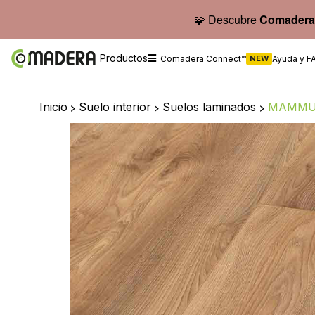
🧩 Descubre
Comadera
Productos
Comadera Connect™
NEW
Ayuda y F
Inicio
>
Suelo interior
>
Suelos laminados
>
MAMMUT