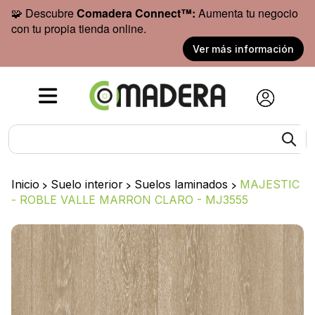
🧩 Descubre
Comadera Connect™:
Aumenta tu negocio
con tu propia tienda online.
Ver más información
Inicio
>
Suelo interior
>
Suelos laminados
>
MAJESTIC
- ROBLE VALLE MARRON CLARO - MJ3555