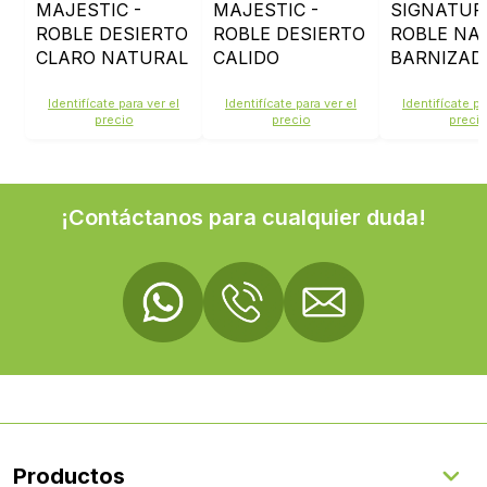
MAJESTIC -
MAJESTIC -
SIGNATUR
ROBLE DESIERTO
ROBLE DESIERTO
ROBLE NA
CLARO NATURAL
CALIDO
BARNIZAD
- MJ3550
NATURAL -
SIG4749
MJ3551
Identifícate para ver el
Identifícate para ver el
Identifícate pa
precio
precio
preci
¡Contáctanos para cualquier duda!
Productos