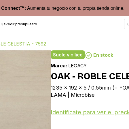
 Connect™:
Aumenta tu negocio con tu propia tienda online.
AQs
Pedir presupuesto
LE CELESTIA - 7592
Suelo vinílico
En stock
Marca:
LEGACY
OAK - ROBLE CELE
1235 x 192 x 5 / 0,55mm (+ FO
LAMA | Microbisel
Identifícate para ver el preci