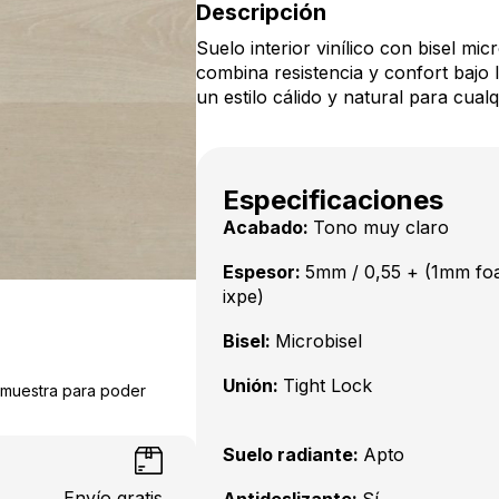
Descripción
Suelo interior vinílico con bisel mi
combina resistencia y confort bajo 
un estilo cálido y natural para cualq
Especificaciones
Acabado:
Tono muy claro
Espesor:
5mm / 0,55 + (1mm f
ixpe)
Bisel:
Microbisel
Unión:
Tight Lock
a muestra para poder
Suelo radiante:
Apto
Envío gratis