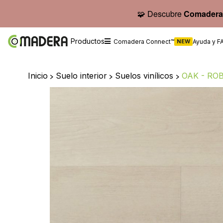
🧩 Descubre
Comadera
Productos
Comadera Connect™
NEW
Ayuda y F
Inicio
>
Suelo interior
>
Suelos vinílicos
>
OAK - ROB