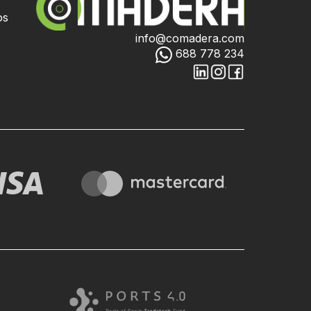
os
info@comadera.com
688 778 234