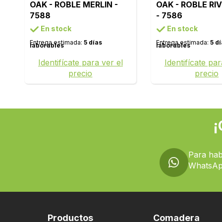
OAK - ROBLE MERLIN -
OAK - ROBLE RI
7588
- 7586
En stock
En stock
Entrega estimada:
5 días
Entrega estimada:
5 d
laborables
laborables
Identifícate para ver el
Identifícate par
precio
precio
¡
Para hab
WhatsAp
Productos
Comadera