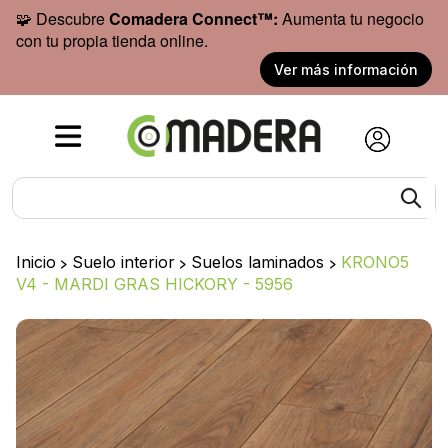
🧩 Descubre
Comadera Connect™:
Aumenta tu negocio
con tu propia tienda online.
Ver más información
Inicio
>
Suelo interior
>
Suelos laminados
>
KRONO5
V4 - MARDI GRAS HICKORY - 5956