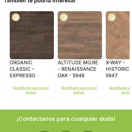
También te podría interesar
ORGANIC
ALTITUDE MO.RE
X-WAY -
CLASSIC -
- RENAISSANCE
HISTORIC 
EXPRESSO
OAK - 5948
5947
CARPENTER OAK
- K479
Identifícate para ver el
Identifícate para ver el
Identifícate pa
precio
precio
preci
¡Contáctanos para cualquier duda!