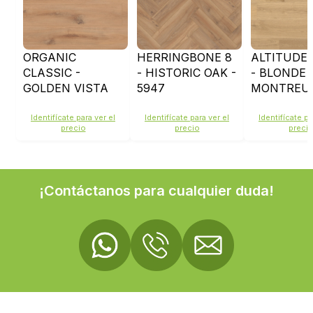
ORGANIC
HERRINGBONE 8
ALTITUDE 
CLASSIC -
- HISTORIC OAK -
- BLONDE
GOLDEN VISTA
5947
MONTREU
OAK - K230
- K659
Identifícate para ver el
Identifícate para ver el
Identifícate pa
precio
precio
preci
¡Contáctanos para cualquier duda!