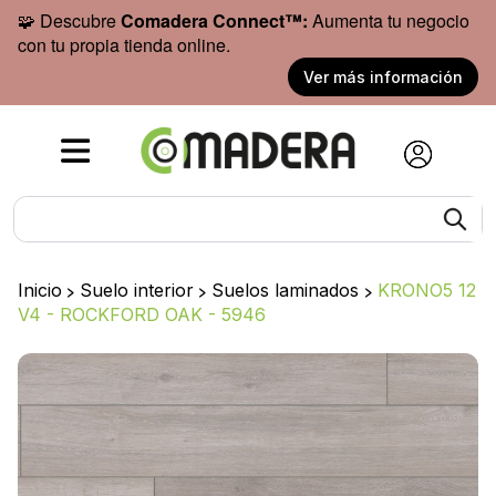
🧩 Descubre
Comadera Connect™:
Aumenta tu negocio
con tu propia tienda online.
Ver más información
Inicio
>
Suelo interior
>
Suelos laminados
>
KRONO5 12
V4 - ROCKFORD OAK - 5946