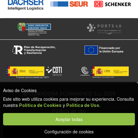
Aviso de Cookies
© COMADERA ECOMMERCE S.L. 2026
Este sitio web utiliza cookies para mejorar su experiencia. Consulta
nuestra
y
.
Política de Cookies
Política de Uso
Política de uso
Política de cookies
Aceptar todas
Configuración de privacidad y cookies
Protección de datos
Configuración de cookies