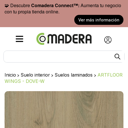
🧩 Descubre
Comadera Connect™:
Aumenta tu negocio
con tu propia tienda online.
Ver más información
Inicio
>
Suelo interior
>
Suelos laminados
>
ARTFLOOR
WINGS - DOVE-W