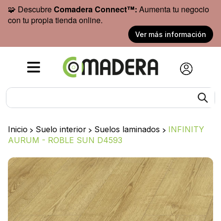
🧩 Descubre
Comadera Connect™:
Aumenta tu negocio
con tu propia tienda online.
Ver más información
Inicio
>
Suelo interior
>
Suelos laminados
>
INFINITY
AURUM - ROBLE SUN D4593