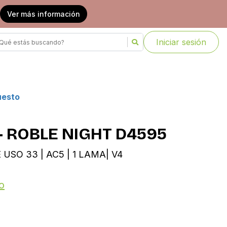
Ver más información
Iniciar sesión
uesto
- ROBLE NIGHT D4595
 USO 33 | AC5 | 1 LAMA| V4
o