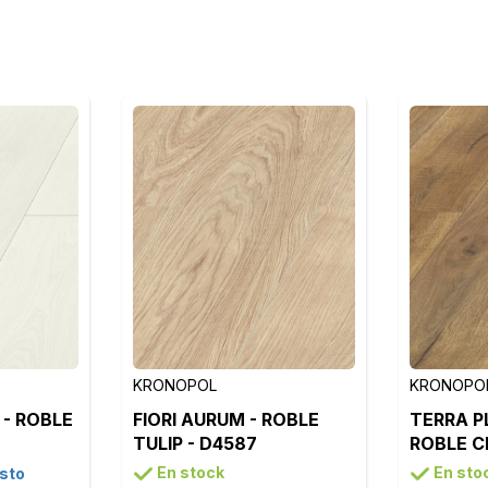
KRONOPOL
KRONOPO
 - ROBLE
FIORI AURUM - ROBLE
TERRA P
TULIP - D4587
ROBLE C
D4923
En stock
En sto
sto