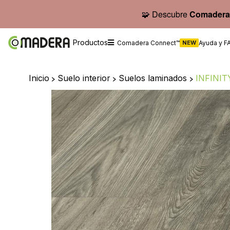
🧩 Descubre
Comadera
Productos
Comadera Connect™
NEW
Ayuda y F
Inicio
>
Suelo interior
>
Suelos laminados
>
INFINI