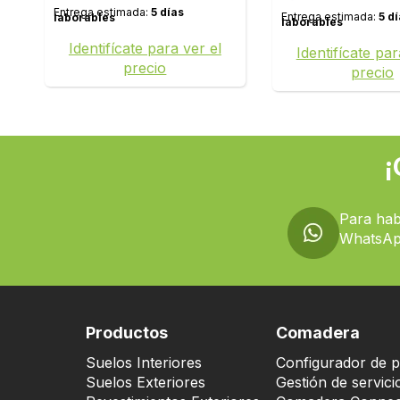
Entrega estimada:
5 días
Entrega estimada:
5 d
laborables
laborables
Identifícate para ver el
Identifícate par
precio
precio
¡
Para hab
WhatsAp
Productos
Comadera
Suelos Interiores
Configurador de p
Suelos Exteriores
Gestión de servici