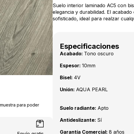
Suelo interior laminado AC5 con bis
elegancia y durabilidad. El acabad
sofisticado, ideal para realzar cualq
Especificaciones
Acabado:
Tono oscuro
Espesor:
10mm
Bisel:
4V
Unión:
AQUA PEARL
a muestra para poder
Suelo radiante:
Apto
Antideslizante:
Sí
Garantía Comercial:
8 años
Envío gratis