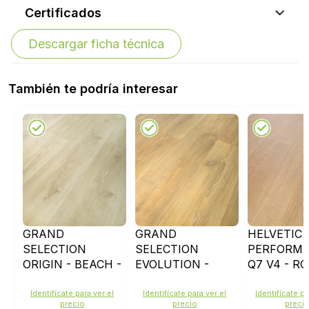
Certificados
Descargar ficha técnica
También te podría interesar
GRAND
GRAND
HELVETIC
SELECTION
SELECTION
PERFORM
ORIGIN - BEACH -
EVOLUTION -
Q7 V4 - R
D4492
GOLD OAK -
ZERMATT 
D4515
3033CN
Identifícate para ver el
Identifícate para ver el
Identifícate pa
precio
precio
preci