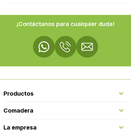
¡Contáctanos para cualquier duda!
Productos
Suelos Interiores
Comadera
Suelos Exteriores
Revestimientos Exteriores
Configurador de puertas
Revestimientos Interiores
La empresa
Gestión de servicios
Puertas