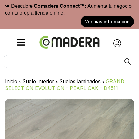
🧩 Descubre
Comadera Connect™:
Aumenta tu negocio
con tu propia tienda online.
Ver más información
Inicio
>
Suelo interior
>
Suelos laminados
>
GRAND
SELECTION EVOLUTION - PEARL OAK - D4511