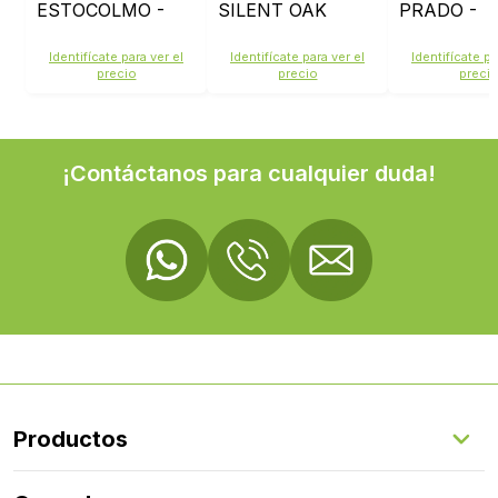
ESTOCOLMO -
SILENT OAK
PRADO -
2451
TONGA
1101021706
Identifícate para ver el
Identifícate para ver el
Identifícate pa
precio
precio
preci
¡Contáctanos para cualquier duda!
Productos
Suelos Interiores