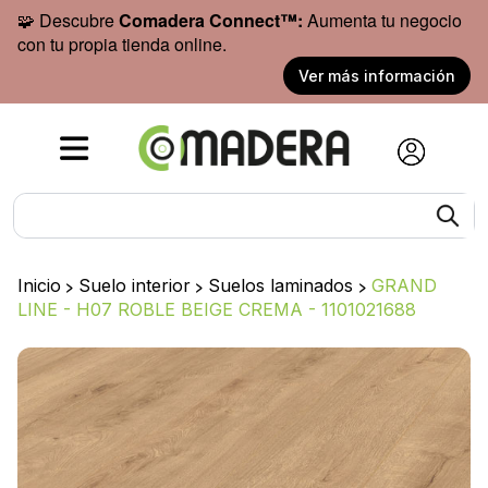
🧩 Descubre
Comadera Connect™:
Aumenta tu negocio
con tu propia tienda online.
Ver más información
Inicio
>
Suelo interior
>
Suelos laminados
>
GRAND
LINE - H07 ROBLE BEIGE CREMA - 1101021688