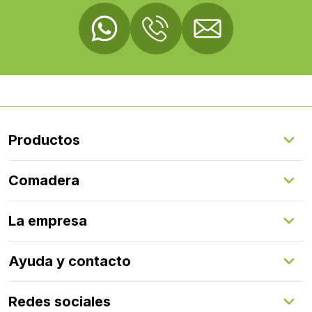
Productos
Suelos Interiores
Comadera
Suelos Exteriores
Revestimientos Exteriores
Configurador de puertas
Revestimientos Interiores
La empresa
Gestión de servicios
Puertas
Comadera Connect™
Herrajes
Quienes somos
Ayuda y contacto
Programa de fidelización
Aprende con nosotros
Redes sociales
FAQs