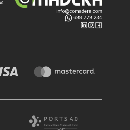
os
info@comadera.com
688 778 234