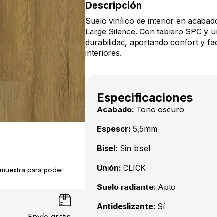
Descripción
Suelo vinílico de interior en acaba
Large Silence. Con tablero SPC y un
durabilidad, aportando confort y fac
interiores.
Especificaciones
Acabado:
Tono oscuro
Espesor:
5,5mm
Bisel:
Sin bisel
Unión:
CLICK
a muestra para poder
Suelo radiante:
Apto
Antideslizante:
Sí
Envío gratis