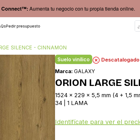
 Connect™:
Aumenta tu negocio con tu propia tienda online.
AQs
Pedir presupuesto
RGE SILENCE - CINNAMON
Suelo vinílico
Descatalogado
Marca:
GALAXY
ORION LARGE SI
1524 x 229 x 5,5 mm (4 + 1,5
34 | 1 LAMA
Identifícate para ver el preci