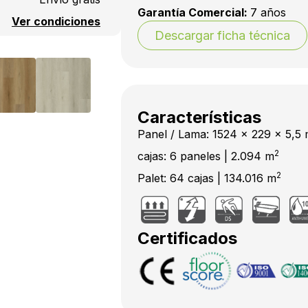
Garantía Comercial:
7 años
Ver condiciones
Descargar ficha técnica
Características
Panel / Lama: 1524 x 229 x 5,5
2
cajas: 6 paneles | 2.094 m
2
Palet: 64 cajas | 134.016 m
Certificados