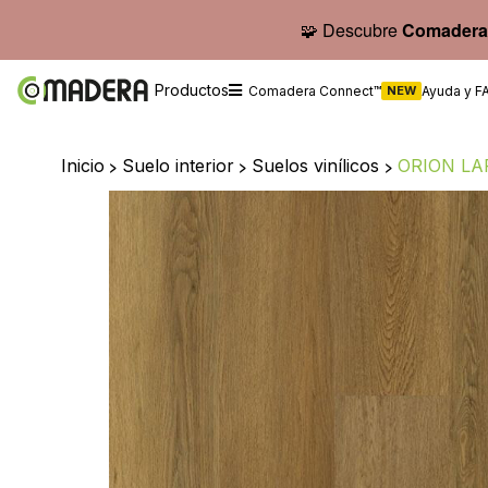
🧩 Descubre
Comadera
Productos
Comadera Connect™
NEW
Ayuda y F
Inicio
>
Suelo interior
>
Suelos vinílicos
>
ORION LA