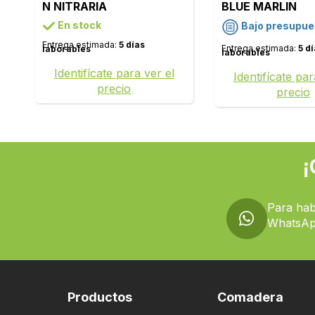
N NITRARIA
BLUE MARLIN
En stock
Bajo presupue
Entrega estimada:
5 días
Entrega estimada:
5 d
laborables
laborables
Identifícate para ver el
Identifícate par
precio
precio
¡
Para hab
WhatsAp
Productos
Comadera