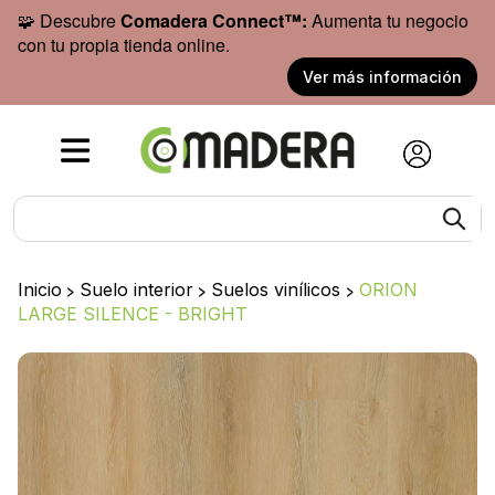
🧩 Descubre
Comadera Connect™:
Aumenta tu negocio
con tu propia tienda online.
Ver más información
Inicio
>
Suelo interior
>
Suelos vinílicos
>
ORION
LARGE SILENCE - BRIGHT