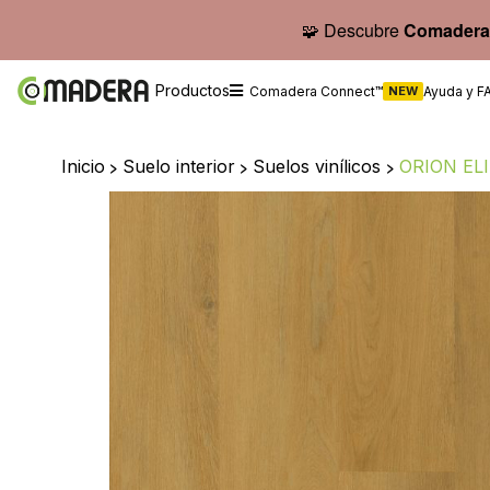
🧩 Descubre
Comadera
Productos
Comadera Connect™
NEW
Ayuda y F
Inicio
>
Suelo interior
>
Suelos vinílicos
>
ORION EL