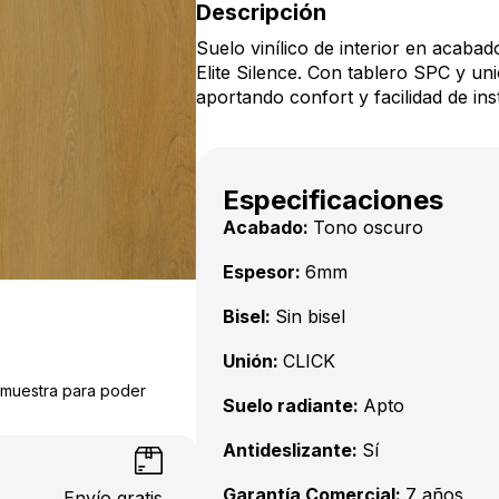
Descripción
Suelo vinílico de interior en acaba
Elite Silence. Con tablero SPC y uni
aportando confort y facilidad de ins
Especificaciones
Acabado:
Tono oscuro
Espesor:
6mm
Bisel:
Sin bisel
Unión:
CLICK
a muestra para poder
Suelo radiante:
Apto
Antideslizante:
Sí
Garantía Comercial:
7 años
Envío gratis