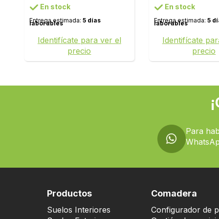
En stock
En stock
Entrega estimada:
5 días
Entrega estimada:
5 d
laborables
laborables
Identifícate para ver el
Identifícate par
precio
precio
¡
Para hab
WhatsAp
Productos
Comadera
Suelos Interiores
Configurador de p