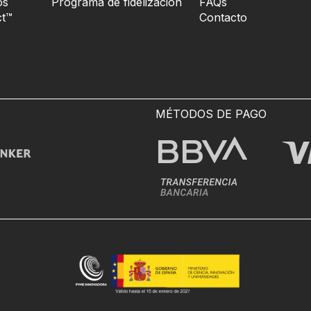
os
Programa de fidelización
FAQs
t™
Contacto
MÉTODOS DE PAGO