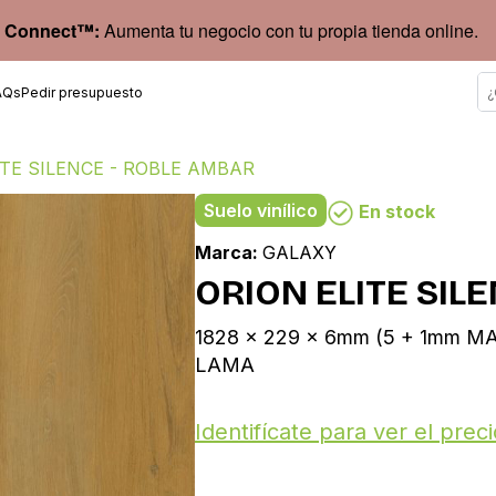
 Connect™:
Aumenta tu negocio con tu propia tienda online.
AQs
Pedir presupuesto
ITE SILENCE - ROBLE AMBAR
Suelo vinílico
En stock
Marca:
GALAXY
ORION ELITE SIL
1828 x 229 x 6mm (5 + 1mm MA
LAMA
Identifícate para ver el preci