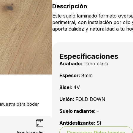
Descripción
Este suelo laminado formato oversiz
perimetral, con instalación por cl
aporta calidez y naturalidad a tu ho
Especificaciones
Acabado:
Tono claro
Espesor:
8mm
Bisel:
4V
Unión:
FOLD DOWN
a muestra para poder
Suelo radiante:
-
Antideslizante:
Sí
Envío gratis
Descargar ficha técnica