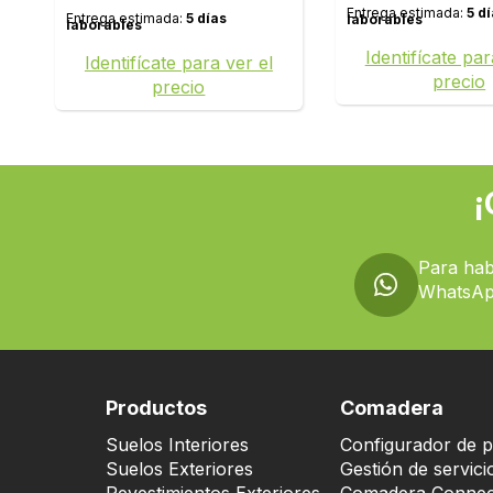
Entrega estimada:
5 d
Entrega estimada:
5 días
laborables
laborables
Identifícate par
Identifícate para ver el
precio
precio
¡
Para hab
WhatsAp
Productos
Comadera
Suelos Interiores
Configurador de p
Suelos Exteriores
Gestión de servici