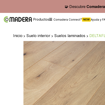
🧩 Descubre
Comadera
Productos
Comadera Connect™
NEW
Ayuda y F
Inicio
>
Suelo interior
>
Suelos laminados
>
DELTAFL