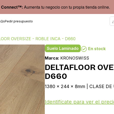
 Connect™:
Aumenta tu negocio con tu propia tienda online.
AQs
Pedir presupuesto
OOR OVERSIZE - ROBLE INCA - D660
Suelo Laminado
En stock
Marca:
KRONOSWISS
DELTAFLOOR OVER
D660
1380 x 244 x 8mm | CLASE DE 
Identifícate para ver el preci