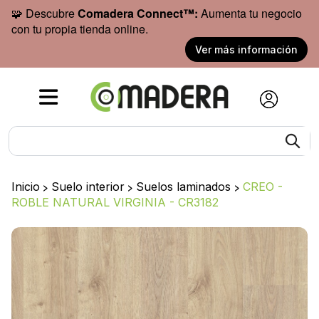
🧩 Descubre
Comadera Connect™:
Aumenta tu negocio
con tu propia tienda online.
Ver más información
Inicio
>
Suelo interior
>
Suelos laminados
>
CREO -
ROBLE NATURAL VIRGINIA - CR3182