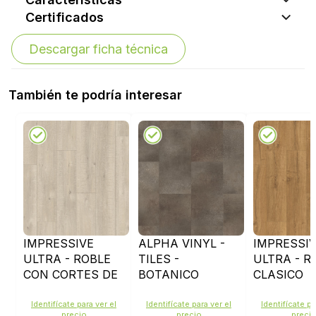
Certificados
Descargar ficha técnica
También te podría interesar
IMPRESSIVE
ALPHA VINYL -
IMPRESSI
ULTRA - ROBLE
TILES -
ULTRA - R
CON CORTES DE
BOTANICO
CLASICO
SIERRA BEIGE -
ROBLE
NATURAL 
IMU1857
AHUMADO -
IMU1848
Identifícate para ver el
Identifícate para ver el
Identifícate pa
precio
precio
preci