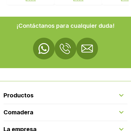
AVST40235
¡Contáctanos para cualquier duda!
Productos
Suelos Interiores
Comadera
Suelos Exteriores
Revestimientos Exteriores
Configurador de puertas
Revestimientos Interiores
La empresa
Gestión de servicios