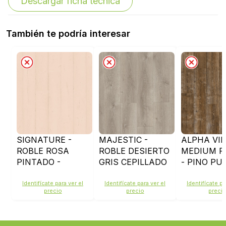
Descargar ficha técnica
También te podría interesar
SIGNATURE -
MAJESTIC -
ALPHA VIN
ROBLE ROSA
ROBLE DESIERTO
MEDIUM P
PINTADO -
GRIS CEPILLADO
- PINO PU
SIG4754
- MJ3552
DE SOL -
AVMP4007
Identifícate para ver el
Identifícate para ver el
Identifícate pa
precio
precio
preci