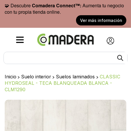
🧩 Descubre
Comadera Connect™:
Aumenta tu negocio
con tu propia tienda online.
Ver más información
Inicio
>
Suelo interior
>
Suelos laminados
>
CLASSIC
HYDROSEAL - TECA BLANQUEADA BLANCA -
CLM1290