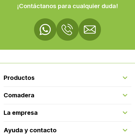
¡Contáctanos para cualquier duda!
Productos
Suelos Interiores
Comadera
Suelos Exteriores
Revestimientos Exteriores
Configurador de puertas
Revestimientos Interiores
La empresa
Gestión de servicios
Puertas
Comadera Connect™
Herrajes
Quienes somos
Ayuda y contacto
Programa de fidelización