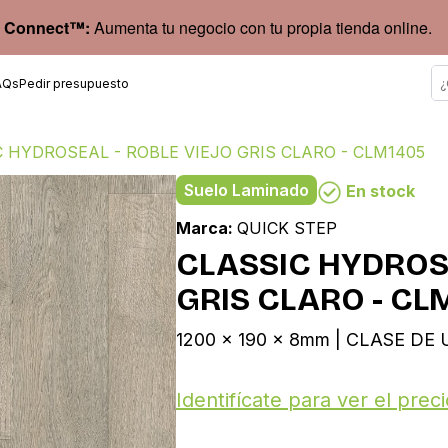
 Connect™:
Aumenta tu negocio con tu propia tienda online.
AQs
Pedir presupuesto
 HYDROSEAL - ROBLE VIEJO GRIS CLARO - CLM1405
Suelo Laminado
En stock
Marca:
QUICK STEP
CLASSIC HYDROSE
GRIS CLARO - CL
1200 x 190 x 8mm | CLASE DE U
Identifícate para ver el preci