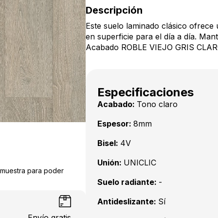
Descripción
Este suelo laminado clásico ofrece 
en superficie para el día a día. Mant
Acabado ROBLE VIEJO GRIS CLARO 
Especificaciones
Acabado:
Tono claro
Espesor:
8mm
Bisel:
4V
Unión:
UNICLIC
a muestra para poder
Suelo radiante:
-
Antideslizante:
Sí
Envío gratis