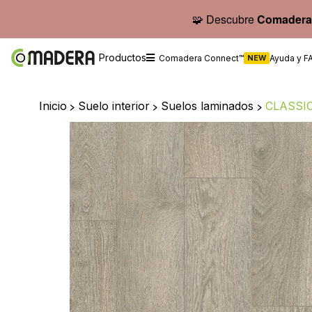
🧩 Descubre
Comadera
Productos
Comadera Connect™
NEW
Ayuda y F
Inicio
>
Suelo interior
>
Suelos laminados
>
CLASSIC