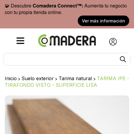
🧩 Descubre
Comadera Connect™:
Aumenta tu negocio
con tu propia tienda online.
Ver más información
Inicio
>
Suelo exterior
>
Tarima natural
>
TARIMA IPE -
TIRAFONDO VISTO - SUPERFICIE LISA