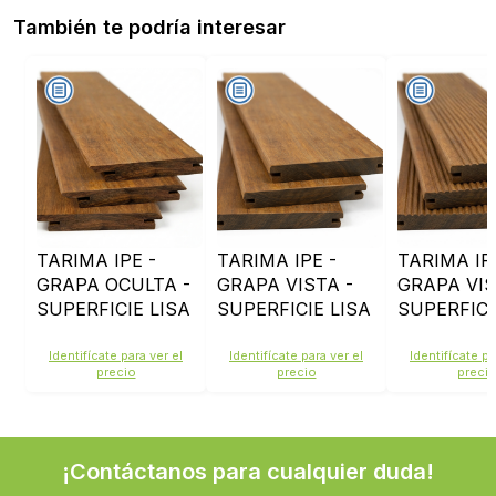
También te podría interesar
TARIMA IPE -
TARIMA IPE -
TARIMA IP
GRAPA OCULTA -
GRAPA VISTA -
GRAPA VIS
SUPERFICIE LISA
SUPERFICIE LISA
SUPERFICI
ANTIDESL
Identifícate para ver el
Identifícate para ver el
Identifícate pa
precio
precio
preci
¡Contáctanos para cualquier duda!