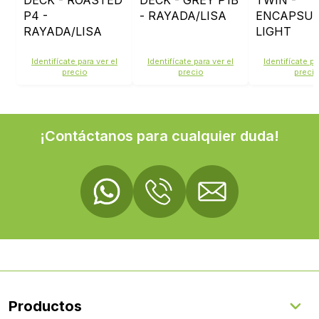
DECK - ROASTED
DECK - GREY P1B
TWIN -
P4 -
- RAYADA/LISA
ENCAPSU
RAYADA/LISA
LIGHT
TEAK/SMO
Identifícate para ver el
Identifícate para ver el
Identifícate pa
precio
precio
preci
¡Contáctanos para cualquier duda!
Productos