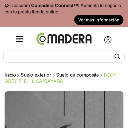
🧩 Descubre
Comadera Connect™:
Aumenta tu negocio
con tu propia tienda online.
Ver más información
Inicio
>
Suelo exterior
>
Suelo de composite
>
DECK -
GREY P1B - LISA/RAYADA