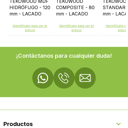
TEKOWOOD MDF
TEKOWOOD
TEKOWOO
HIDRÓFUGO - 120
COMPOSITE - 80
STANDARD 
mm - LACADO
mm - LACADO
mm - LAC
BLANCO 9003
BLANCO 9003
BLANCO 9
Identifícate para ver el
Identifícate para ver el
Identifícate pa
precio
precio
preci
¡Contáctanos para cualquier duda!
Productos