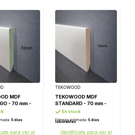
OD
TEKOWOOD
OD MDF
TEKOWOOD MDF
GO - 70 mm -
STANDARD - 70 mm -
 BLANCO 9003
LACADO BLANCO 9003
ck
En stock
imada:
5 días
Entrega estimada:
5 días
laborables
ícate para ver el
Identifícate para ver el