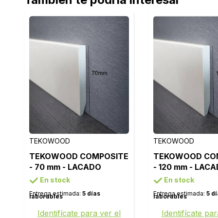
TEKOWOOD
TEKOWOOD
TEKOWOOD COMPOSITE
TEKOWOOD CO
- 70 mm - LACADO
- 120 mm - LAC
BLANCO 9003
BLANCO 9003
En stock
En stock
Entrega estimada:
5 días
Entrega estimada:
5 d
laborables
laborables
Identifícate para ver el
Identifícate par