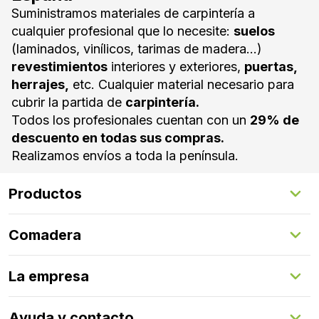
Suministramos materiales de carpintería a
cualquier profesional que lo necesite:
suelos
(laminados, vinílicos, tarimas de madera...)
revestimientos
interiores y exteriores,
puertas,
herrajes,
etc. Cualquier material necesario para
cubrir la partida de
carpintería.
Todos los profesionales cuentan con un
29% de
descuento en todas sus compras.
Realizamos envíos a toda la península.
Productos
Suelos Interiores
Comadera
Suelos Exteriores
Revestimientos Exteriores
Configurador de puertas
Revestimientos Interiores
La empresa
Gestión de servicios
Puertas
Comadera Connect™
Herrajes
Quienes somos
Ayuda y contacto