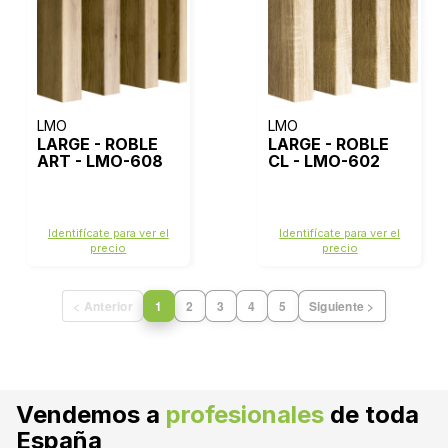
LMO
LMO
LARGE - ROBLE
LARGE - ROBLE
ART - LMO-608
CL - LMO-602
Identifícate para ver el
Identifícate para ver el
precio
precio
< Anterior
1
2
3
4
5
Siguiente >
Vendemos a
profesionales
de toda
España