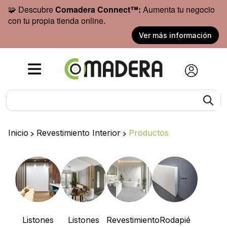
🧩 Descubre
Comadera Connect™:
Aumenta tu negocio
con tu propia tienda online.
Ver más información
Inicio
>
Revestimiento Interior
>
Productos
Listones
Listones
Revestimiento
Rodapié