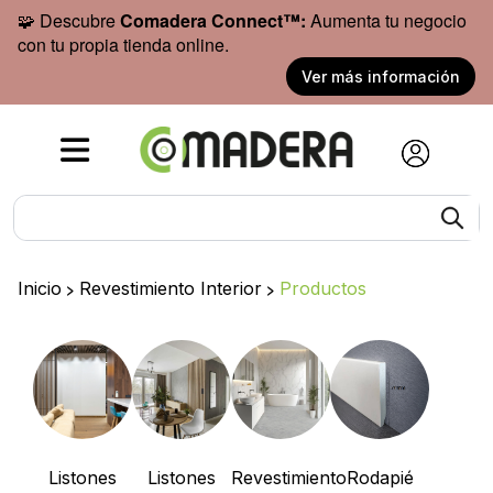
🧩 Descubre
Comadera Connect™:
Aumenta tu negocio
con tu propia tienda online.
Ver más información
Inicio
>
Revestimiento Interior
>
Productos
Listones
Listones
Revestimiento
Rodapié