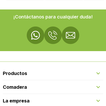
¡Contáctanos para cualquier duda!
Productos
Suelos Interiores
Comadera
Suelos Exteriores
Revestimientos Exteriores
Configurador de puertas
Revestimientos Interiores
La empresa
Gestión de servicios
Puertas