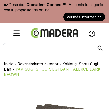
🧩 Descubre
Comadera Connect™:
Aumenta tu negocio
con tu propia tienda online.
Ver más información
Inicio
>
Revestimiento exterior
>
Yakisugi Shou Sugi
Ban
>
YAKISUGI SHOU SUGI BAN - ALERCE DARK
BROWN