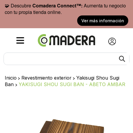
🧩 Descubre
Comadera Connect™:
Aumenta tu negocio
con tu propia tienda online.
Ver más información
Inicio
>
Revestimiento exterior
>
Yakisugi Shou Sugi
Ban
>
YAKISUGI SHOU SUGI BAN - ABETO AMBAR