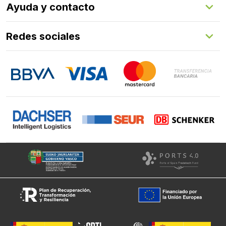
Ayuda y contacto
Programa de fidelización
Aprende con nosotros
Redes sociales
FAQs
Contacto
LinkedIn
Instagram
Facebook