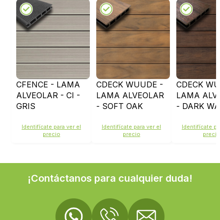
CFENCE - LAMA
CDECK WUUDE -
CDECK WU
ALVEOLAR - CI -
LAMA ALVEOLAR
LAMA ALV
GRIS
- SOFT OAK
- DARK W
Identifícate para ver el
Identifícate para ver el
Identifícate pa
precio
precio
preci
¡Contáctanos para cualquier duda!