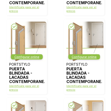
CONTEMPORANEAS
CONTEMPORANEAS
- MODELO 2001 -
- MODELO 2003 -
Identifícate para ver el
Identifícate para ver el
BLANCO LACA
BLANCO LACA
precio
precio
Configurar online
Configurar online
PORTSTYLO
PORTSTYLO
PUERTA
PUERTA
BLINDADA -
BLINDADA -
LACADAS
LACADAS
CONTEMPORANEAS
CONTEMPORANEAS
- MODELO 2008 -
- MODELO 2016 -
Identifícate para ver el
Identifícate para ver el
BLANCO LACA
BLANCO LACA
precio
precio