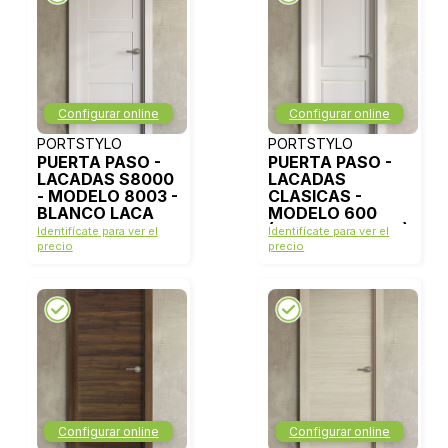
Configurar online
Configurar online
PORTSTYLO
PORTSTYLO
PUERTA PASO -
PUERTA PASO -
LACADAS S8000
LACADAS
- MODELO 8003 -
CLASICAS -
BLANCO LACA
MODELO 600
(ANGULO RECTO)
Identifícate para ver el
Identifícate para ver el
- BLANCO LACA
precio
precio
Configurar online
Configurar online