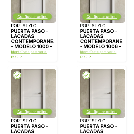
Configurar online
Configurar online
PORTSTYLO
PORTSTYLO
PUERTA PASO -
PUERTA PASO -
LACADAS
LACADAS
CONTEMPORANEAS
CONTEMPORANEAS
- MODELO 1000 -
- MODELO 1006 -
BLANCO LACA
BLANCO LACA
Identifícate para ver el
Identifícate para ver el
precio
precio
Configurar online
Configurar online
PORTSTYLO
PORTSTYLO
PUERTA PASO -
PUERTA PASO -
LACADAS
LACADAS