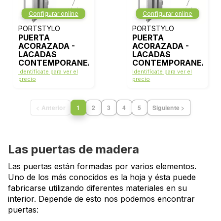
Configurar online
Configurar online
PORTSTYLO
PORTSTYLO
PUERTA
PUERTA
ACORAZADA -
ACORAZADA -
LACADAS
LACADAS
CONTEMPORANEAS
CONTEMPORANEAS
- MODELO 1000 -
- MODELO 1006 -
Identifícate para ver el
Identifícate para ver el
BLANCO LACA
BLANCO LACA
precio
precio
< Anterior
1
2
3
4
5
Siguiente >
Las puertas de madera
Las puertas están formadas por varios elementos.
Uno de los más conocidos es la hoja y ésta puede
fabricarse utilizando diferentes materiales en su
interior. Depende de esto nos podemos encontrar
puertas: