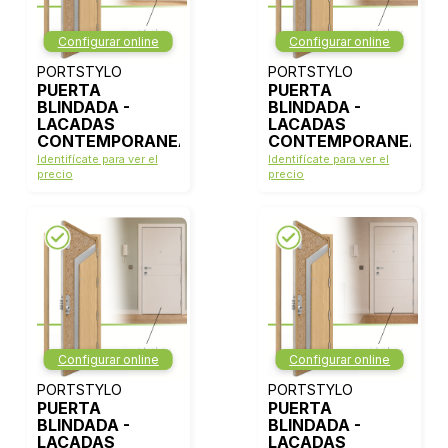
Configurar online
Configurar online
PORTSTYLO
PORTSTYLO
PUERTA
PUERTA
BLINDADA -
BLINDADA -
LACADAS
LACADAS
CONTEMPORANEAS
CONTEMPORANEAS
- MODELO 1000 -
- MODELO 1006 -
Identifícate para ver el
Identifícate para ver el
BLANCO LACA
BLANCO LACA
precio
precio
Configurar online
Configurar online
PORTSTYLO
PORTSTYLO
PUERTA
PUERTA
BLINDADA -
BLINDADA -
LACADAS
LACADAS