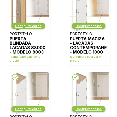
Configurar online
Configurar online
PORTSTYLO
PORTSTYLO
PUERTA
PUERTA MACIZA
BLINDADA -
- LACADAS
LACADAS S8000
CONTEMPORANEAS
- MODELO 8003 -
- MODELO 1000 -
BLANCO LACA
BLANCO LACA
Identifícate para ver el
Identifícate para ver el
precio
precio
Configurar online
Configurar online
PORTSTYLO
PORTSTYLO