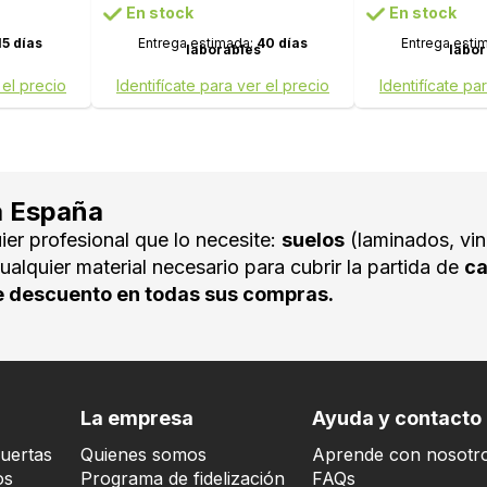
En stock
En stock
15 días
Entrega estimada:
40 días
Entrega esti
laborables
labor
 el precio
Identifícate para ver el precio
Identifícate pa
a España
ier profesional que lo necesite:
suelos
(laminados, vin
ualquier material necesario para cubrir la partida de
ca
 descuento en todas sus compras.
La empresa
Ayuda y contacto
uertas
Quienes somos
Aprende con nosotr
os
Programa de fidelización
FAQs