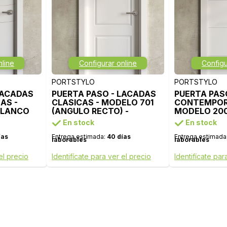
nline
Configurar online
Configu
PORTSTYLO
PORTSTYLO
LACADAS
PUERTA PASO - LACADAS
PUERTA PAS
AS -
CLASICAS - MODELO 701
CONTEMPOR
BLANCO
(ANGULO RECTO) -
MODELO 200
BLANCO LACA
LACA
En stock
En stock
ías
Entrega estimada:
40 días
Entrega estimada
laborables
laborables
el precio
Identifícate para ver el precio
Identifícate par