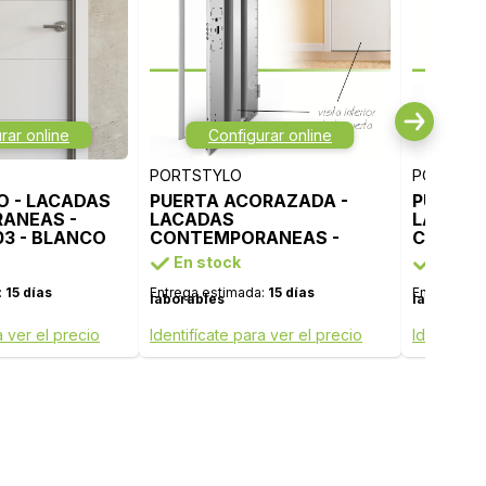
rar online
Configurar online
Co
PORTSTYLO
PORTSTY
O - LACADAS
PUERTA ACORAZADA -
PUERTA 
ANEAS -
LACADAS
LACADA
3 - BLANCO
CONTEMPORANEAS -
CONTEM
MODELO 1000 - BLANCO
MODELO
En stock
En sto
LACA
LACA
:
15 días
Entrega estimada:
15 días
Entrega es
laborables
laborable
a ver el precio
Identifícate para ver el precio
Identifíca