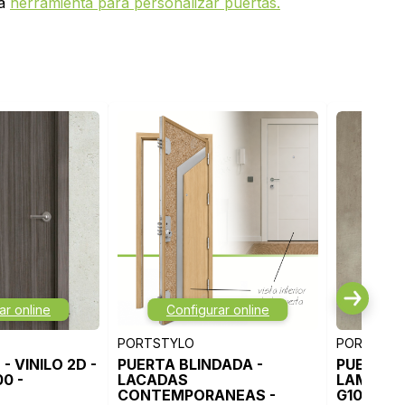
ra
herramienta para personalizar puertas.
ar online
Configurar online
Con
PORTSTYLO
PORTSTYL
- VINILO 2D -
PUERTA BLINDADA -
PUERTA 
0 -
LACADAS
LAMINAD
CONTEMPORANEAS -
G1000 - 