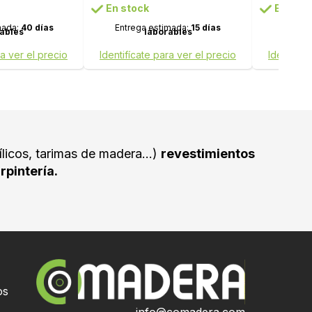
MODELO 2016 - BLANCO
En stock
En stoc
LACA
mada:
40 días
Entrega estimada:
15 días
Entreg
ables
laborables
ra ver el precio
Identifícate para ver el precio
Identifíc
ílicos, tarimas de madera...)
revestimientos
rpintería.
os