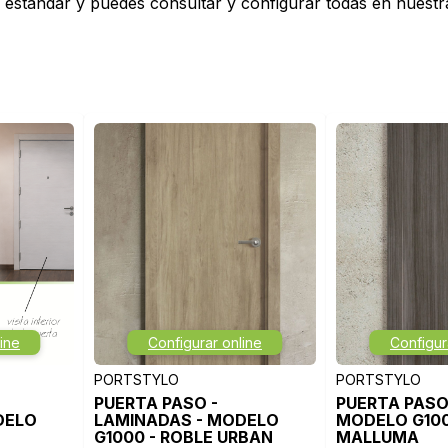
s estándar y puedes consultar y configurar todas en nuest
ine
Configurar online
Configur
PORTSTYLO
PORTSTYLO
PUERTA PASO -
PUERTA PASO 
DELO
LAMINADAS - MODELO
MODELO G100
G1000 - ROBLE URBAN
MALLUMA