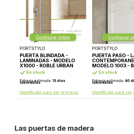
Configurar online
Configurar o
PORTSTYLO
PORTSTYLO
PUERTA BLINDADA -
PUERTA PASO - 
LAMINADAS - MODELO
CONTEMPORANE
X1000 - ROBLE URBAN
MODELO 1003 - 
LACA
En stock
En stock
Entrega estimada:
15 días
Entrega estimada:
40 d
laborables
laborables
Identifícate para ver el precio
Identifícate para ver 
Las puertas de madera