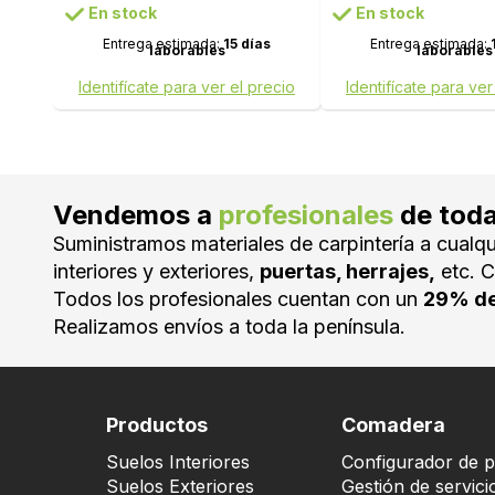
En stock
En stock
Entrega estimada:
15 días
Entrega estimada:
laborables
laborables
Identifícate para ver el precio
Identifícate para ver
Vendemos a
profesionales
de tod
Suministramos materiales de carpintería a cualqu
interiores y exteriores,
puertas, herrajes,
etc. C
Todos los profesionales cuentan con un
29% de
Realizamos envíos a toda la península.
Productos
Comadera
Suelos Interiores
Configurador de p
Suelos Exteriores
Gestión de servici