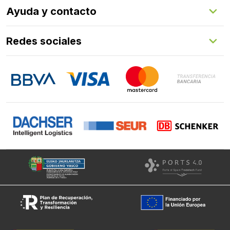
Quienes somos
Ayuda y contacto
Programa de fidelización
Aprende con nosotros
Redes sociales
FAQs
Contacto
LinkedIn
Instagram
Facebook