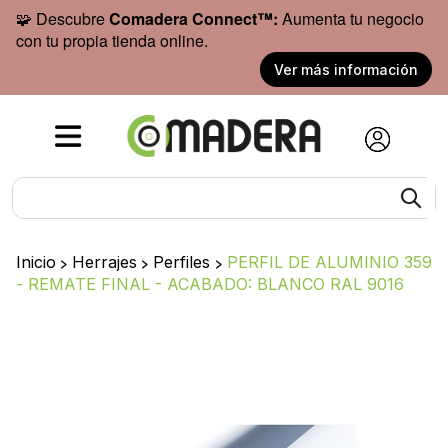
🧩 Descubre
Comadera Connect™:
Aumenta tu negocio
con tu propia tienda online.
Ver más información
Inicio
>
Herrajes
>
Perfiles
>
PERFIL DE ALUMINIO 359
- REMATE FINAL - ACABADO: BLANCO RAL 9016