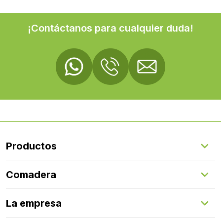
¡Contáctanos para cualquier duda!
Productos
Suelos Interiores
Comadera
Suelos Exteriores
Revestimientos Exteriores
Configurador de puertas
Revestimientos Interiores
La empresa
Gestión de servicios
Puertas
Comadera Connect™
Herrajes