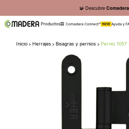
🧩 Descubre
Comadera
Productos
Comadera Connect™
NEW
Ayuda y F
Inicio
>
Herrajes
>
Bisagras y pernios
>
Pernio 1057