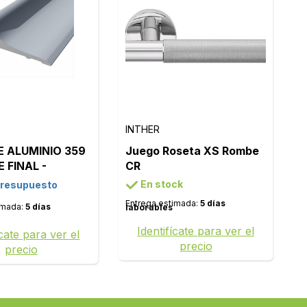
INTHER
DE ALUMINIO 359
Juego Roseta XS Rombe
 FINAL -
CR
: ALUMINIO
En stock
presupuesto
ATE 03
Entrega estimada:
5 días
imada:
5 días
laborables
Identifícate para ver el
ícate para ver el
precio
precio