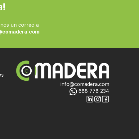
a!
nos un correo a
@comadera.com
os
info@comadera.com
688 778 234