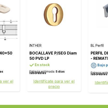
INTHER
BL Perfíl
 40x50
BOCALLAVE P/SEG Diam
PERFIL 
50 PVD LP
- REMATE
ACABADO
En stock
Bajo 
PLATA M
ías
Entrega estimada:
5 días
Entrega est
laborables
laborables
a ver el
Identifícate para ver el
Identif
precio