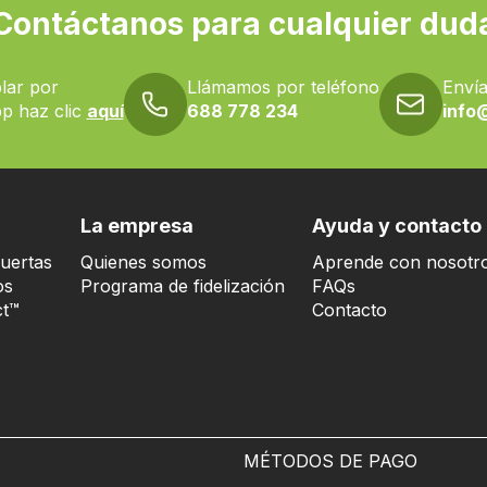
Contáctanos para cualquier dud
lar por
Llámamos por teléfono
Envía
p haz clic
aquí
688 778 234
info
La empresa
Ayuda y contacto
uertas
Quienes somos
Aprende con nosotr
os
Programa de fidelización
FAQs
t™
Contacto
MÉTODOS DE PAGO