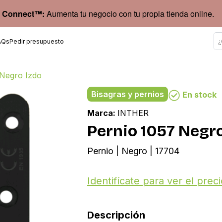
 Connect™:
Aumenta tu negocio con tu propia tienda online.
AQs
Pedir presupuesto
 Negro Izdo
Bisagras y pernios
En stock
Marca:
INTHER
Pernio 1057 Negro
Pernio | Negro | 17704
Identifícate para ver el preci
Descripción