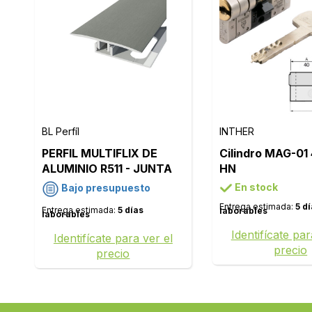
BL Perfíl
INTHER
PERFIL MULTIFLIX DE
Cilindro MAG-01
ALUMINIO R511 - JUNTA
HN
DE DILATACIÓN -
En stock
Bajo presupuesto
ACABADO: INOXIDABLE
Entrega estimada:
5 d
Entrega estimada:
5 días
laborables
CEPILLADO
laborables
Identifícate par
Identifícate para ver el
precio
precio