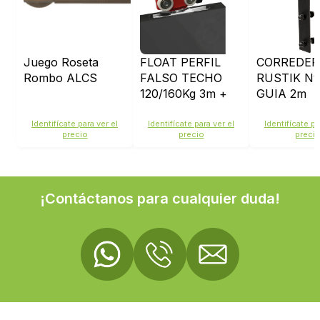
Juego Roseta
FLOAT PERFIL
CORREDER
Rombo ALCS
FALSO TECHO
RUSTIK Nº
120/160Kg 3m +
GUIA 2m
JUEGO
ACCESORIOS F-
Identifícate para ver el
Identifícate para ver el
Identifícate pa
precio
precio
preci
120 RTT 2FN
¡Contáctanos para cualquier duda!