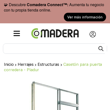
🧩 Descubre
Comadera Connect™:
Aumenta tu negocio
con tu propia tienda online.
Ver más información
Inicio
>
Herrajes
>
Estructuras
>
Casetón para puerta
corredera - Pladur