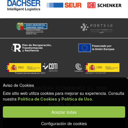
Aviso de Cookies
© COMADERA ECOMMERCE S.L. 2026
Este sitio web utiliza cookies para mejorar su experiencia. Consulta
nuestra
y
.
Política de Cookies
Política de Uso
Política de uso
Política de cookies
Aceptar todas
Configuración de privacidad y cookies
Protección de datos
Configuración de cookies