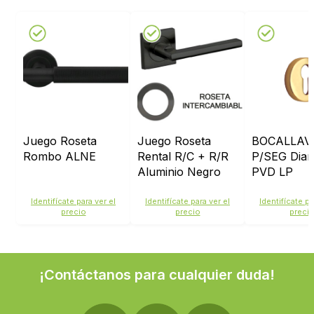
Juego Roseta
Juego Roseta
BOCALLAV
Rombo ALNE
Rental R/C + R/R
P/SEG Dia
Aluminio Negro
PVD LP
Identifícate para ver el
Identifícate para ver el
Identifícate pa
precio
precio
preci
¡Contáctanos para cualquier duda!