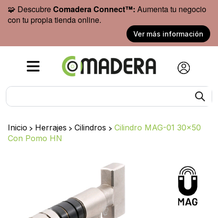
🧩 Descubre
Comadera Connect™:
Aumenta tu negocio
con tu propia tienda online.
Ver más información
Inicio
>
Herrajes
>
Cilindros
>
Cilindro MAG-01 30x50
Con Pomo HN