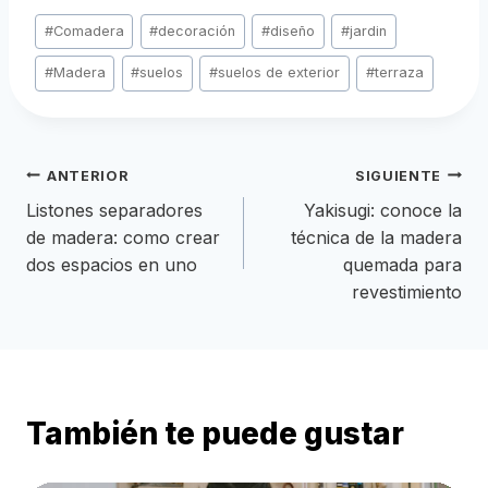
Etiquetas
#
Comadera
#
decoración
#
diseño
#
jardin
de
la
#
Madera
#
suelos
#
suelos de exterior
#
terraza
entrada:
Navegación
ANTERIOR
SIGUIENTE
Listones separadores
Yakisugi: conoce la
de
de madera: como crear
técnica de la madera
dos espacios en uno
quemada para
entradas
revestimiento
También te puede gustar