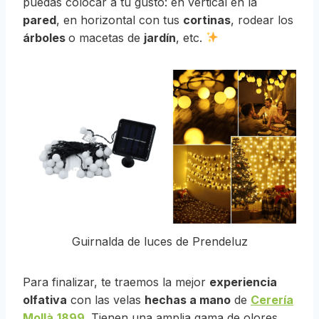
puedas colocar a tu gusto: en vertical en la
pared
, en horizontal con tus
cortinas
, rodear los
árboles
o macetas de
jardín
, etc.
Guirnalda de luces de Prendeluz
Para finalizar, te traemos la mejor
experiencia
olfativa
con las velas
hechas a mano
de
Cerería
Mollà
1899
. Tienen una amplia gama de olores