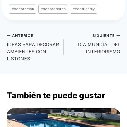
Etiquetas
#
decoración
#
decoradores
#
ecofriendly
de
la
entrada:
Navegación
ANTERIOR
SIGUIENTE
IDEAS PARA DECORAR
DÍA MUNDIAL DEL
de
AMBIENTES CON
INTERIORISMO
LISTONES
entradas
También te puede gustar