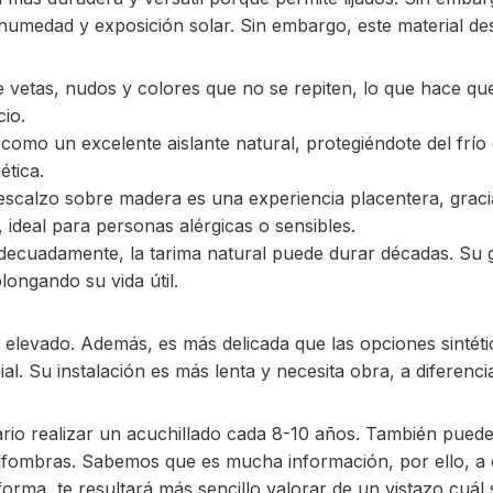
 humedad y exposición solar. Sin embargo, este material de
 vetas, nudos y colores que no se repiten, lo que hace que
cio.
omo un excelente aislante natural, protegiéndote del frío e
ética.
calzo sobre madera es una experiencia placentera, gracias
 ideal para personas alérgicas o sensibles.
decuadamente, la tarima natural puede durar décadas. Su gr
ongando su vida útil.
 elevado. Además, es más delicada que las opciones sintétic
l. Su instalación es más lenta y necesita obra, a diferenc
rio realizar un acuchillado cada 8-10 años. También puede
alfombras. Sabemos que es mucha información, por ello, a
forma, te resultará más sencillo valorar de un vistazo cuál