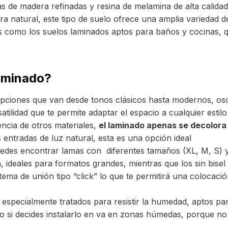
s de madera refinadas y resina de melamina de alta calid
era natural, este tipo de suelo ofrece una amplia variedad d
es como los suelos laminados aptos para baños y cocinas, 
laminado?
ciones que van desde tonos clásicos hasta modernos, osc
tilidad que te permite adaptar el espacio a cualquier estilo
encia de otros materiales,
el laminado apenas se decolora 
 entradas de luz natural, esta es una opción ideal
edes encontrar lamas con diferentes tamaños (XL, M, S) y c
, ideales para formatos grandes, mientras que los sin bise
ema de unión tipo “click” lo que te permitirá una colocació
.
especialmente tratados para resistir la humedad, aptos pa
go si decides instalarlo en va en zonas húmedas, porque no