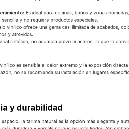
tenimiento:
Es ideal para cocinas, baños y zonas húmedas,
s sencilla y no requiere productos especiales.
lo vinílico ofrece una gama casi ilimitada de acabados, col
os y atrevidos.
erial sintético, no acumula polvo ni ácaros, lo que lo con
inílico es sensible al calor extremo y la exposición direct
razón, no se recomienda su instalación en lugares especí
ia y durabilidad
u espacio, la tarima natural es la opción más elegante y au
a más duradera y versátil porque permite lijados. Sin emba