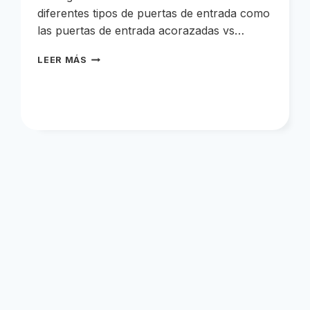
diferentes tipos de puertas de entrada como
las puertas de entrada acorazadas vs…
PUERTAS
LEER MÁS
DE
ENTRADA
ACORAZADAS
VS
BLINDADAS
VS
MACIZAS
¿CUÁL
ES
LA
MEJOR
OPCIÓN?