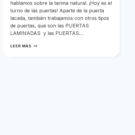
hablamos sobre la tarima natural. ¡Hoy es el
turno de las puertas! Aparte de la puerta
lacada, también trabajamos con otros tipos
de puertas, que son las PUERTAS
LAMINADAS y las PUERTAS…
GUÍA
LEER MÁS
DEFINITIVA
SOBRE
LAS
PUERTAS
LAMINADAS
Y
VINILO
2D
LA
ELECCIÓN
DE
LA
PUERTA
ES
UNA
DECISIÓN
FUNDAMENTAL,
Y
QUE
MEJOR
QUE