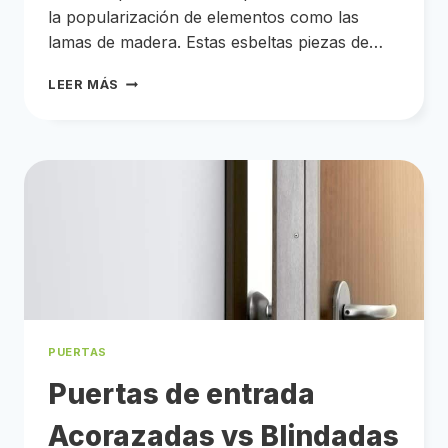
la popularización de elementos como las
lamas de madera. Estas esbeltas piezas de…
LISTONES
LEER MÁS
SEPARADORES
DE
MADERA:
COMO
CREAR
DOS
ESPACIOS
EN
UNO
CONSEGUIR
PRIVACIDAD
CON
LUZ,
ESTILO
Y
ELEGANCIA
GRACIAS
PUERTAS
A
LOS
LISTONES
Puertas de entrada
SEPARADORES
DE
MADERA.
Acorazadas vs Blindadas