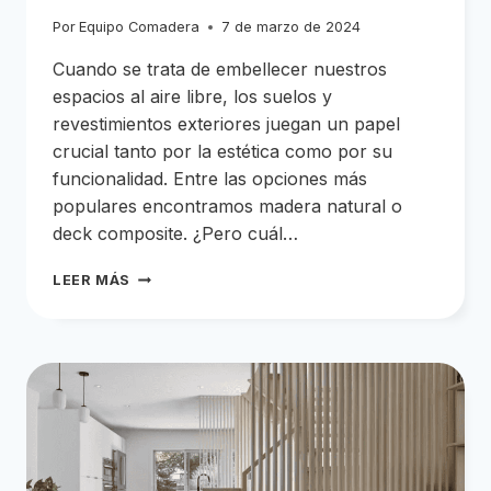
Por
Equipo Comadera
7 de marzo de 2024
Cuando se trata de embellecer nuestros
espacios al aire libre, los suelos y
revestimientos exteriores juegan un papel
crucial tanto por la estética como por su
funcionalidad. Entre las opciones más
populares encontramos madera natural o
deck composite. ¿Pero cuál…
SUELOS
LEER MÁS
EXTERIORES
Y
REVESTIMIENTO
¿QUÉ
ES
MEJOR
PARA
MI
TERRAZA?
¿MADERA