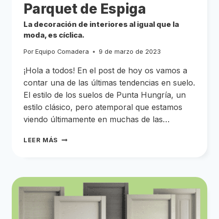
Parquet de Espiga
La decoración de interiores al igual que la
moda, es cíclica.
Por
Equipo Comadera
9 de marzo de 2023
¡Hola a todos! En el post de hoy os vamos a
contar una de las últimas tendencias en suelo.
El estilo de los suelos de Punta Hungría, un
estilo clásico, pero atemporal que estamos
viendo últimamente en muchas de las…
PARQUET
LEER MÁS
PUNTA
HUNGRÍA
Y
PARQUET
DE
ESPIGA
LA
DECORACIÓN
DE
INTERIORES