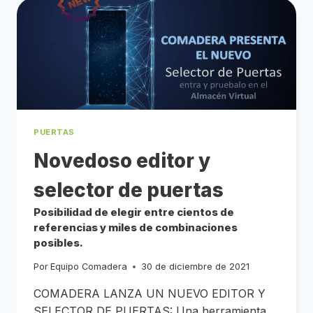
MEJOR
PARA
TU
CASA?
LA
ELECCIÓN
DEL
SUELO
ES
DETERMINANTE
PARA
ENMARCAR
UN
PROYECTO
PUERTAS
PERFECTO.
PARA
CONOCER
Novedoso editor y
LAS
ALTERNATIVAS
QUE
HAY,
selector de puertas
HOY
EMPEZAMOS
PRESENTANDO
EL
Posibilidad de elegir entre cientos de
SUELO
LAMINADO.
referencias y miles de combinaciones
posibles.
Por
Equipo Comadera
30 de diciembre de 2021
COMADERA LANZA UN NUEVO EDITOR Y
SELECTOR DE PUERTAS: Una herramienta