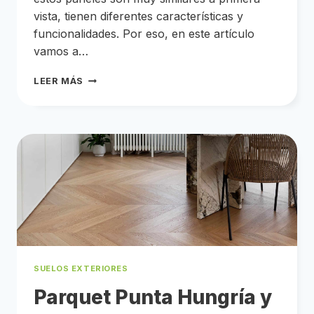
vista, tienen diferentes características y
funcionalidades. Por eso, en este artículo
vamos a…
IDEAS
LEER MÁS
PARA
DECORAR
AMBIENTES
CON
LISTONES
LAS
MEJORES
IDEAS
PARA
DECORAR
LAS
PAREDES
EN
VUESTROS
PROYECTOS.
SUELOS EXTERIORES
Parquet Punta Hungría y