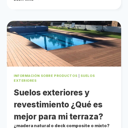
CONOCE
LA
TÉCNICA
DE
LA
MADERA
QUEMADA
PARA
REVESTIMIENTO
LA
ANTIGUA
TÉCNICA
JAPONESA
QUE
ELEVA
LA
CONSTRUCCIÓN
INFORMACIÓN SOBRE PRODUCTOS
|
SUELOS
A
UN
EXTERIORES
ARTE
Suelos exteriores y
revestimiento ¿Qué es
mejor para mi terraza?
¿madera natural o deck composite o mixto?