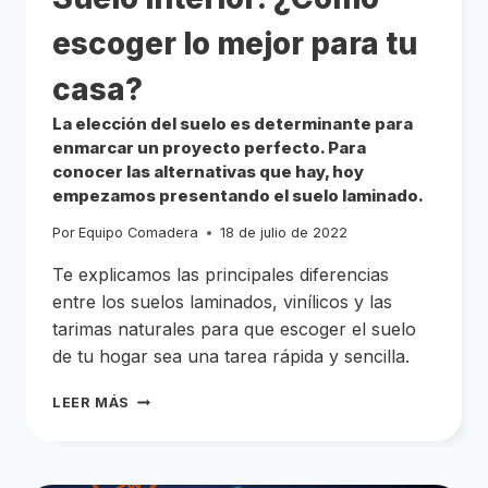
DE
LOS
DIFERENTES
escoger lo mejor para tu
TIPOS
PARA
TOMAR
LA
casa?
DECISIÓN
DE
QUE
PUERTA
La elección del suelo es determinante para
ESCOGER.
enmarcar un proyecto perfecto. Para
conocer las alternativas que hay, hoy
empezamos presentando el suelo laminado.
Por
Equipo Comadera
18 de julio de 2022
Te explicamos las principales diferencias
entre los suelos laminados, vinílicos y las
tarimas naturales para que escoger el suelo
de tu hogar sea una tarea rápida y sencilla.
SUELO
LEER MÁS
INTERIOR:
¿CÓMO
ESCOGER
LO