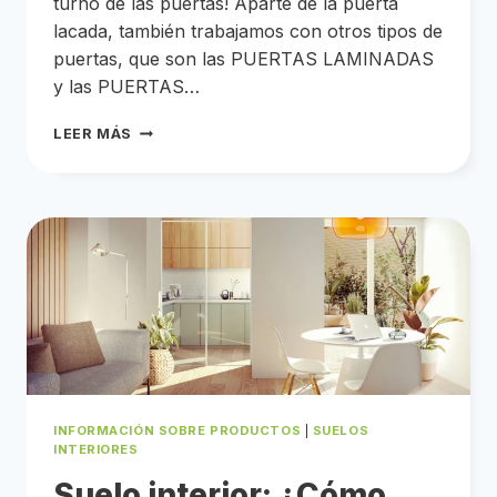
turno de las puertas! Aparte de la puerta
lacada, también trabajamos con otros tipos de
puertas, que son las PUERTAS LAMINADAS
y las PUERTAS…
GUÍA
LEER MÁS
DEFINITIVA
SOBRE
LAS
PUERTAS
LAMINADAS
Y
VINILO
2D
LA
ELECCIÓN
DE
LA
PUERTA
ES
UNA
DECISIÓN
FUNDAMENTAL,
Y
INFORMACIÓN SOBRE PRODUCTOS
|
SUELOS
QUE
MEJOR
INTERIORES
QUE
CONOCER
LAS
Suelo interior: ¿Cómo
CARACTERÍSTICAS