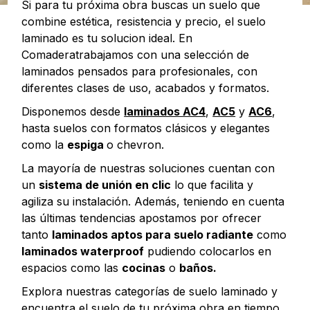
Si para tu próxima obra buscas un suelo que
combine estética, resistencia y precio, el suelo
laminado es tu solucion ideal. En
Comaderatrabajamos con una selección de
laminados pensados para profesionales, con
diferentes clases de uso, acabados y formatos.
Disponemos desde
laminados AC4
,
AC5
y
AC6
,
hasta suelos con formatos clásicos y elegantes
como la
espiga
o chevron.
La mayoría de nuestras soluciones cuentan con
un
sistema de unión en clic
lo que facilita y
agiliza su instalación. Además, teniendo en cuenta
las últimas tendencias apostamos por ofrecer
tanto
laminados aptos para suelo radiante
como
laminados waterproof
pudiendo colocarlos en
espacios como las
cocinas
o
baños.
Explora nuestras categorías de suelo laminado y
encuentra el suelo de tu próxima obra en tiempo