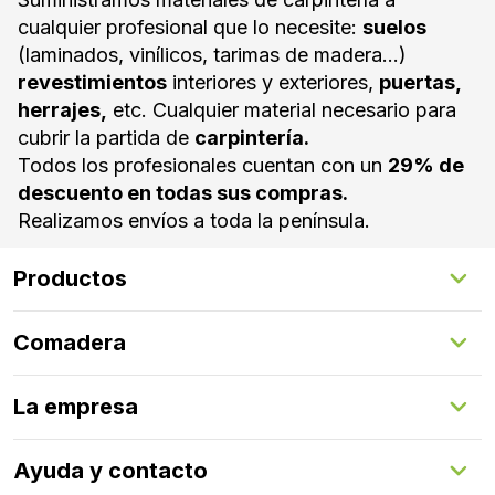
40€/m2 según la obra.
cualquier profesional que lo necesite:
suelos
(laminados, vinílicos, tarimas de madera...)
revestimientos
interiores y exteriores,
puertas,
herrajes,
etc. Cualquier material necesario para
cubrir la partida de
carpintería.
Todos los profesionales cuentan con un
29% de
descuento en todas sus compras.
Realizamos envíos a toda la península.
Productos
Suelos Interiores
Comadera
Suelos Exteriores
Revestimientos Exteriores
Configurador de puertas
Revestimientos Interiores
La empresa
Gestión de servicios
Puertas
Comadera Connect™
Herrajes
Quienes somos
Ayuda y contacto
Programa de fidelización