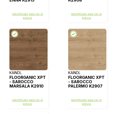
ENNA K2915
K2908
Identifícate para ver el
Identifícate para ver el
precio
precio
KAINDL
KAINDL
FLOORGANIC XPT
FLOORGANIC XPT
- SAROCCO
- SAROCCO
MARSALA K2910
PALERMO K2907
Identifícate para ver el
Identifícate para ver el
precio
precio