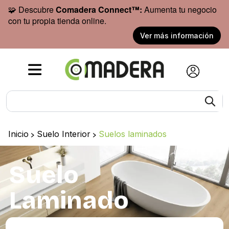
🧩 Descubre
Comadera Connect™:
Aumenta tu negocio
con tu propia tienda online.
Ver más información
Inicio
>
Suelo Interior
>
Suelos laminados
Suelo
Laminado