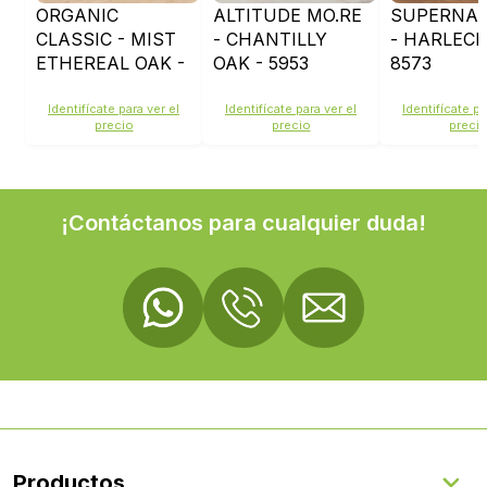
ORGANIC
ALTITUDE MO.RE
SUPERNA
CLASSIC - MIST
- CHANTILLY
- HARLECH
ETHEREAL OAK -
OAK - 5953
8573
K668
Identifícate para ver el
Identifícate para ver el
Identifícate pa
precio
precio
preci
¡Contáctanos para cualquier duda!
Productos