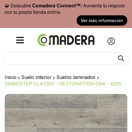
🧩 Descubre
Comadera Connect™:
Aumenta tu negocio
con tu propia tienda online.
Ver más información
Inicio
>
Suelo interior
>
Suelos laminados
>
VARIOSTEP CLASSIC - RESTORATION OAK - K315