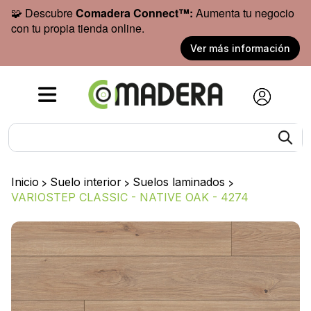
🧩 Descubre
Comadera Connect™:
Aumenta tu negocio
con tu propia tienda online.
Ver más información
Inicio
>
Suelo interior
>
Suelos laminados
>
VARIOSTEP CLASSIC - NATIVE OAK - 4274