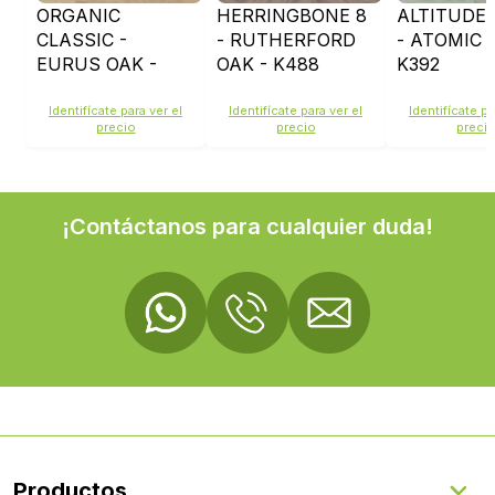
ORGANIC
HERRINGBONE 8
ALTITUDE 
CLASSIC -
- RUTHERFORD
- ATOMIC 
EURUS OAK -
OAK - K488
K392
K406
Identifícate para ver el
Identifícate para ver el
Identifícate pa
precio
precio
preci
¡Contáctanos para cualquier duda!
Productos