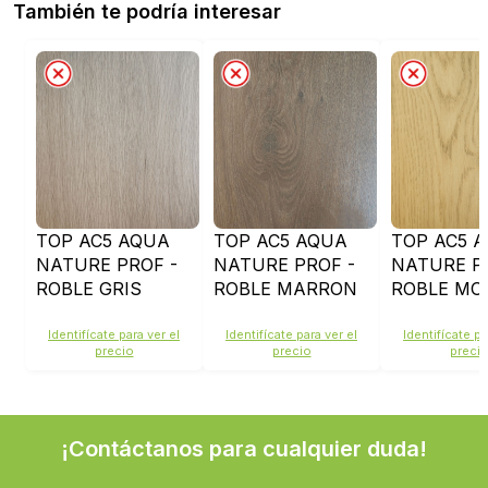
También te podría interesar
TOP AC5 AQUA
TOP AC5 AQUA
TOP AC5 
NATURE PROF -
NATURE PROF -
NATURE P
ROBLE GRIS
ROBLE MARRON
ROBLE MO
OCEANO - 35805
VICTORIANO -
- 35879
34867
Identifícate para ver el
Identifícate para ver el
Identifícate pa
precio
precio
preci
¡Contáctanos para cualquier duda!