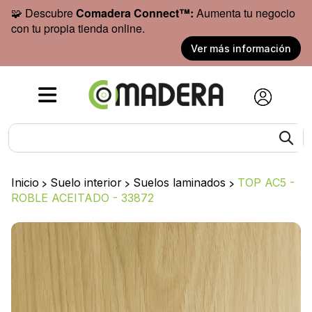
🧩 Descubre
Comadera Connect™:
Aumenta tu negocio
con tu propia tienda online.
Ver más información
Inicio
>
Suelo interior
>
Suelos laminados
>
TOP AC5 -
ROBLE ACEITADO - 33872