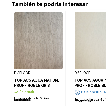
También te podría interesar
DISFLOOR
DISFLOOR
TOP AC5 AQUA NATURE
TOP AC5 AQUA 
PROF - ROBLE GRIS
PROF - ROBLE 
OCEANO - 35805
MODERNO - 358
En stock
Bajo presupue
Entrega estimada:
5 días
Entrega estimada:
5 d
laborables
laborables