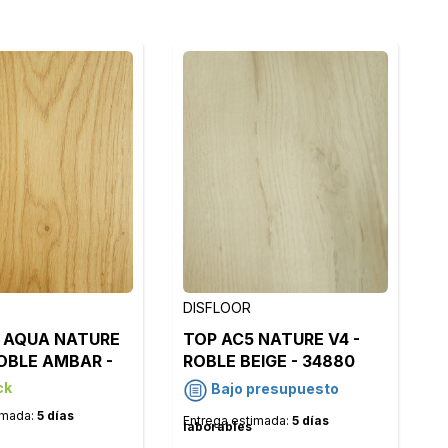
DISFLOOR
 AQUA NATURE
TOP AC5 NATURE V4 -
ROBLE AMBAR -
ROBLE BEIGE - 34880
ck
Bajo presupuesto
imada:
5 días
Entrega estimada:
5 días
laborables