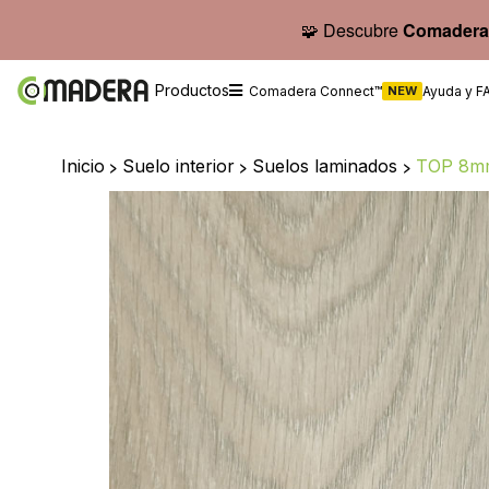
🧩 Descubre
Comadera
Productos
Comadera Connect™
NEW
Ayuda y F
Inicio
>
Suelo interior
>
Suelos laminados
>
TOP 8mm