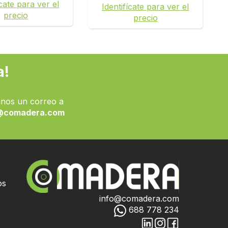
ícate para ver el
Identifícate para ver el
precio
precio
a!
nos un correo a
@comadera.com
os
info@comadera.com
688 778 234