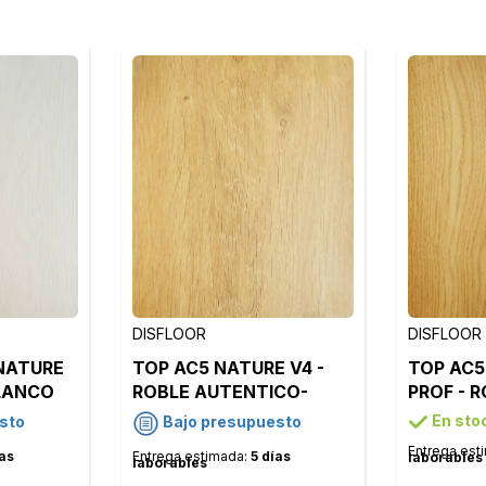
DISFLOOR
DISFLOOR
NATURE
TOP AC5 NATURE V4 -
TOP AC5
BLANCO
ROBLE AUTENTICO-
PROF - 
39
34829
34878
En sto
sto
Bajo presupuesto
Entrega est
ías
Entrega estimada:
5 días
laborables
laborables