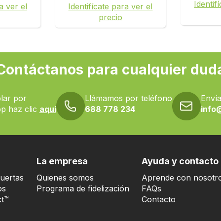
Identif
a ver el
Identifícate para ver el
precio
Contáctanos para cualquier dud
lar por
Llámamos por teléfono
Envía
p haz clic
aquí
688 778 234
info
La empresa
Ayuda y contacto
uertas
Quienes somos
Aprende con nosotr
os
Programa de fidelización
FAQs
t™
Contacto