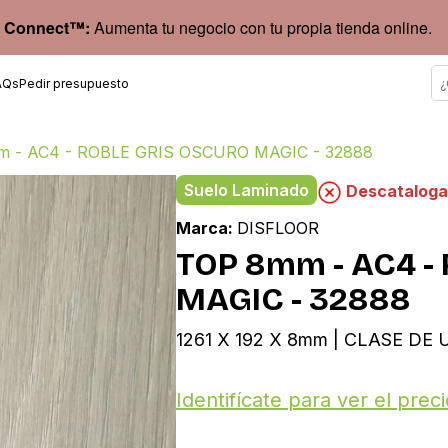
 Connect™:
Aumenta tu negocio con tu propia tienda online.
AQs
Pedir presupuesto
 - AC4 - ROBLE GRIS OSCURO MAGIC - 32888
Suelo Laminado
Descatalog
Marca:
DISFLOOR
TOP 8mm - AC4 -
MAGIC - 32888
1261 X 192 X 8mm | CLASE DE 
Identifícate para ver el preci