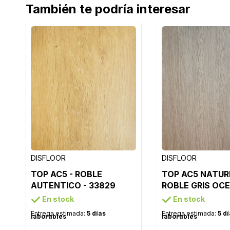
También te podría interesar
DISFLOOR
DISFLOOR
TOP AC5 - ROBLE
TOP AC5 NATURE
AUTENTICO - 33829
ROBLE GRIS OC
33805
En stock
En stock
Entrega estimada:
5 días
Entrega estimada:
5 d
laborables
laborables