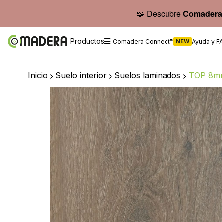
🧩 Descubre
Comadera
Productos
Comadera Connect™
NEW
Ayuda y F
Inicio
>
Suelo interior
>
Suelos laminados
>
TOP 8m