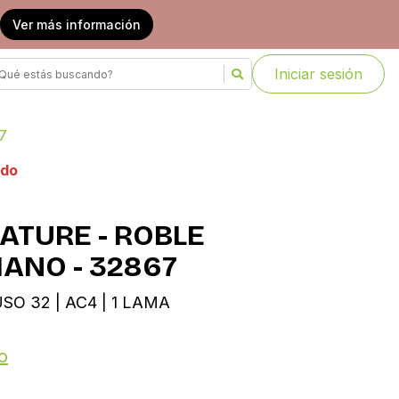
Ver más información
Iniciar sesión
7
ado
ATURE - ROBLE
ANO - 32867
USO 32 | AC4 | 1 LAMA
o