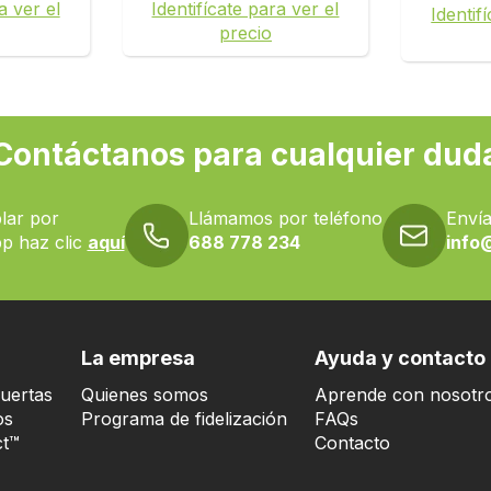
a ver el
Identifícate para ver el
Identif
precio
Contáctanos para cualquier dud
lar por
Llámamos por teléfono
Envía
p haz clic
aquí
688 778 234
info
La empresa
Ayuda y contacto
uertas
Quienes somos
Aprende con nosotr
os
Programa de fidelización
FAQs
t™
Contacto