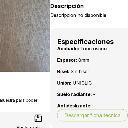
Descripción
Descripción no disponible
Especificaciones
Acabado:
Tono oscuro
Espesor:
8mm
Bisel:
Sin bisel
Unión:
UNICLIC
Suelo radiante:
-
a muestra para poder
Antideslizante:
-
Descargar ficha técnica
Envío gratis