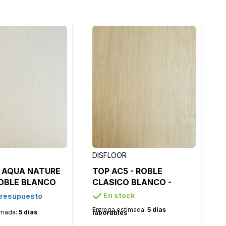
DISFLOOR
 AQUA NATURE
TOP AC5 - ROBLE
ROBLE BLANCO
CLASICO BLANCO -
 - 35839
33870
En stock
presupuesto
Entrega estimada:
5 días
imada:
5 días
laborables