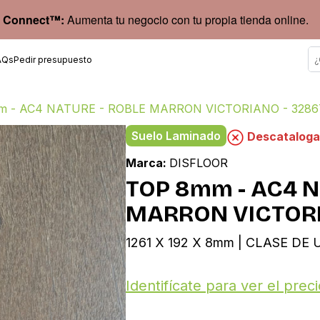
 Connect™:
Aumenta tu negocio con tu propia tienda online.
AQs
Pedir presupuesto
m - AC4 NATURE - ROBLE MARRON VICTORIANO - 3286
Suelo Laminado
Descatalog
Marca:
DISFLOOR
TOP 8mm - AC4 N
MARRON VICTORI
1261 X 192 X 8mm | CLASE DE 
Identifícate para ver el preci