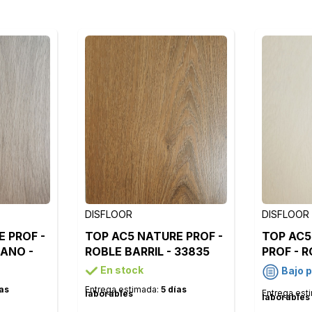
DISFLOOR
DISFLOOR
 PROF -
TOP AC5 NATURE PROF -
TOP AC5
EANO -
ROBLE BARRIL - 33835
PROF - 
MODERNO
En stock
Bajo 
ías
Entrega estimada:
5 días
Entrega est
laborables
laborables