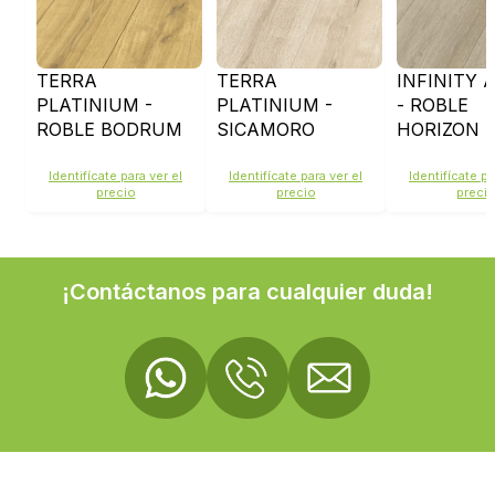
TERRA
TERRA
INFINITY
PLATINIUM -
PLATINIUM -
- ROBLE
ROBLE BODRUM
SICAMORO
HORIZON 
D50574
CAMPOS
ELISEOS - D4924
Identifícate para ver el
Identifícate para ver el
Identifícate pa
precio
precio
preci
¡Contáctanos para cualquier duda!