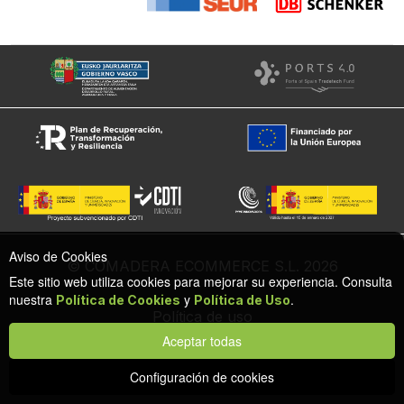
Aviso de Cookies
© COMADERA ECOMMERCE S.L. 2026
Este sitio web utiliza cookies para mejorar su experiencia. Consulta
nuestra
y
.
Política de Cookies
Política de Uso
Política de uso
Política de cookies
Aceptar todas
Configuración de privacidad y cookies
Protección de datos
Configuración de cookies