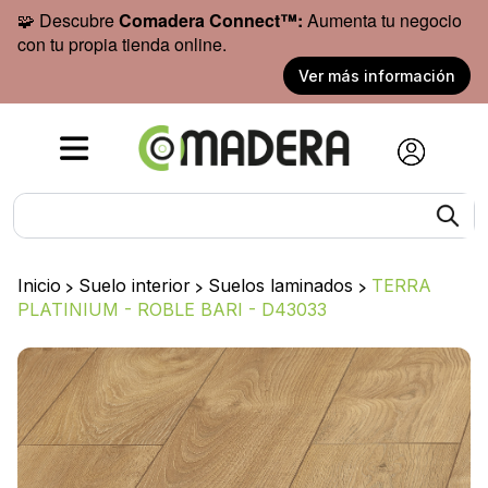
🧩 Descubre
Comadera Connect™:
Aumenta tu negocio
con tu propia tienda online.
Ver más información
Inicio
>
Suelo interior
>
Suelos laminados
>
TERRA
PLATINIUM - ROBLE BARI - D43033