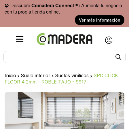
🧩 Descubre
Comadera Connect™:
Aumenta tu negocio
con tu propia tienda online.
Ver más información
Inicio
>
Suelo interior
>
Suelos vinílicos
>
SPC CLICK
FLOOR 4,2mm - ROBLE TAJO - 9917